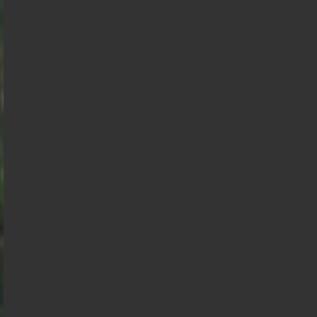
Asselineau
Bruno
Mélenchon
Retailleau
Edouard
Philippe
Philippe
de
Villiers
Juan
Raphael
Nicolas
Gabriel
Éric
Alexis
Branco
Glucksmann
Florian
Dupont
Attal
Zemmour
Wagram
Philippot
Aignan
François
Anasse
Hollande
Kazib