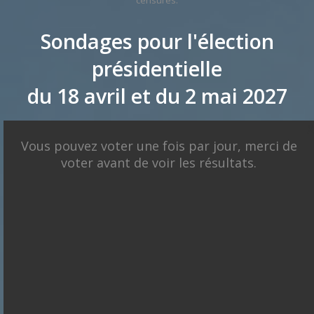
censurés.
Sondages pour l'élection
présidentielle
du 18 avril et du 2 mai 2027
X
Présidentielle 2027 : Sondage en date du
Vous pouvez voter une fois par jour, merci de
08-08-2026
< détails
voter avant de voir les résultats.
Marine Le
Pen
Jean Luc
François
Mélenchon
Bruno
Edouard
Asselineau
Retailleau
Philippe
Juan