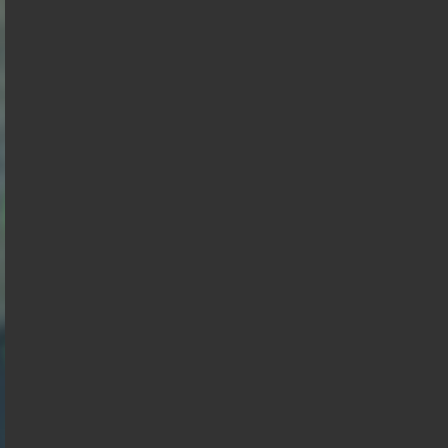
Branco
Philippe
de
Raphael
Gabriel
Éric
Villiers
Florian
Glucksmann
Alexis
Attal
Zemmour
François
Philippot
Wagram
Hollande
Nicolas
Anasse
Dupont
Kazib
Aignan