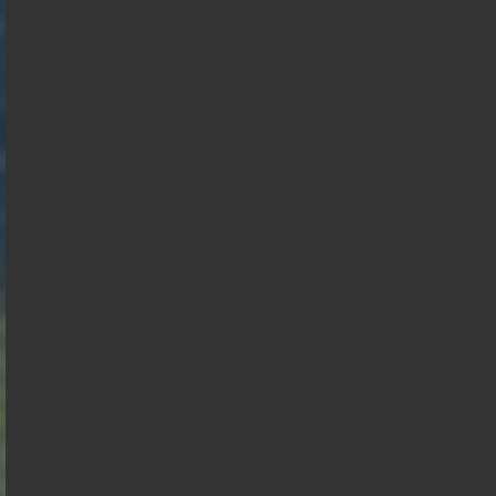
Présidentielle 2027 : Sondage en date du
05-08-2026
< détails
François
Asselineau
Marine Le
Pen
Bruno
Jean Luc
Retailleau
Edouard
Mélenchon
Philippe
Philippe
de
Villiers
Gabriel
Juan
Raphael
Éric
Florian
Alexis
François
Attal
Branco
Glucksmann
Zemmour
Philippot