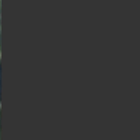
Wagram
Hollande
Nicolas
Anasse
Dupont
Kazib
Aignan
Présidentielle 2027 : Sondage en date du
04-08-2026
< détails
Marine Le
Pen
François
Jean Luc