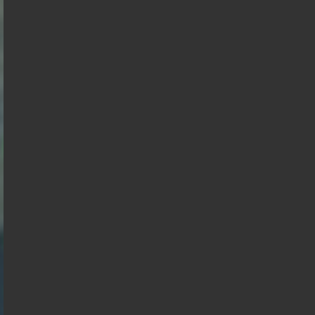
Mélenchon
Philippe
Philippe
de
Villiers
Gabriel
Juan
Raphael
Éric
Florian
Alexis
François
Attal
Branco
Glucksmann
Zemmour
Philippot
Wagram
Hollande
Nicolas
Anasse
Dupont
Kazib
Aignan