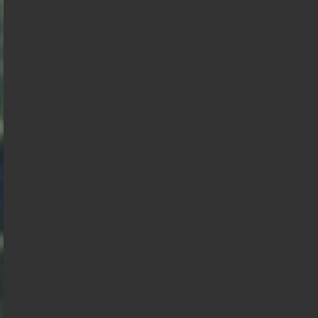
François
Anasse
Hollande
Kazib
Présidentielle 2027 : Sondage en date du
03-08-2026
< détails
François
Marine Le
Asselineau
Pen
Jean Luc