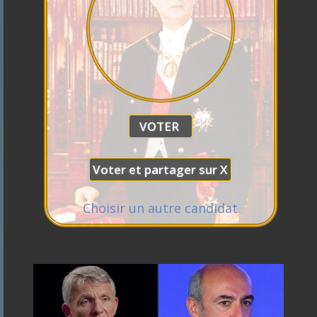
Branco
Philippe
Raphael
Éric
Gabriel
de
Florian
Alexis
Glucksmann
Zemmour
Attal
Villiers
Anasse
Philippot
Wagram
Kazib
Nicolas
Choisir un autre candidat
Marine
Dupont
Tondelier
Aignan