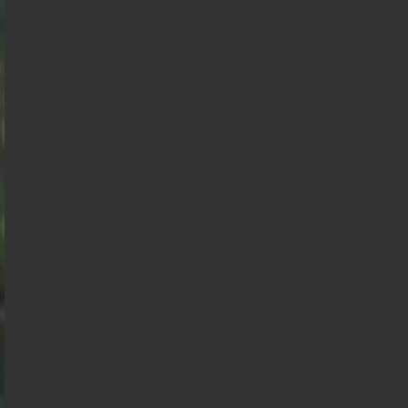
Bruno
Mélenchon
Edouard
Retailleau
Philippe
Philippe
de
Villiers
Gabriel
Juan
Éric
Raphael
Attal
Florian
Branco
Zemmour
Alexis
François
Glucksmann
Philippot
Wagram
Hollande
Nicolas
Marine
Dupont
Tondelier
Aignan