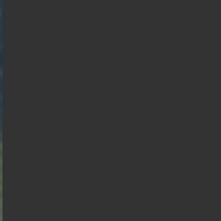
Présidentielle 2027 : Sondage en date du
04-08-2026
< détails
Marine Le
Pen
François
Jean Luc
Asselineau
Bruno
Mélenchon
Retailleau
Edouard
Philippe
Philippe
de
Villiers
Juan
Raphael
Nicolas
Gabriel
Éric
Alexis
Branco
Glucksmann
Florian
Dupont
Attal
Zemmour
Wagram
Philippot
Aignan