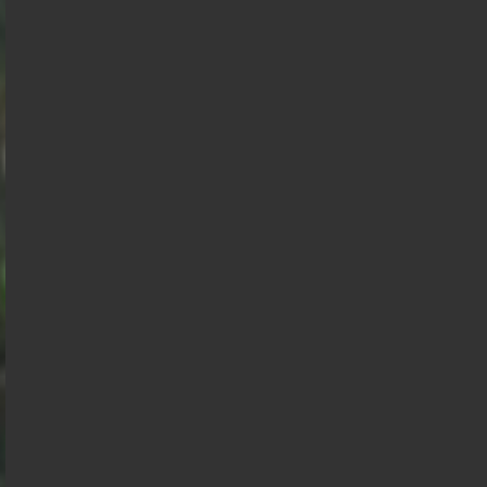
Bruno
Mélenchon
Edouard
Retailleau
Philippe
Philippe
de
Villiers
Gabriel
Juan
Éric
Raphael
Attal
Florian
Branco
Zemmour
Alexis
François
Glucksmann
Philippot
Wagram
Hollande
Nicolas
Marine
Dupont
Tondelier
Aignan