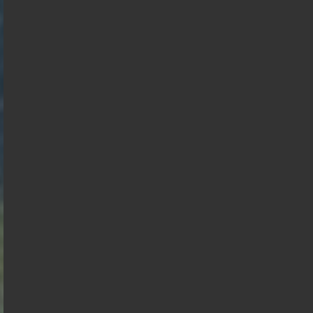
Présidentielle 2027 : Sondage en date du
04-08-2026
< détails
Marine Le
Pen
François
Jean Luc
Asselineau
Bruno
Mélenchon
Retailleau
Edouard
Philippe
Philippe
de
Villiers
Juan
Raphael
Nicolas
Gabriel
Éric
Alexis
Branco
Glucksmann
Florian
Dupont
Attal
Zemmour
Wagram