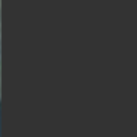
Edouard
Mélenchon
Philippe
Philippe
de
Villiers
Gabriel
Juan
Raphael
Éric
Florian
Alexis
François
Attal
Branco
Glucksmann
Zemmour
Philippot
Wagram
Hollande
Nicolas
Anasse
Dupont
Kazib
Aignan