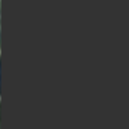
Philippot
Aignan
François
Anasse
Hollande
Kazib
Présidentielle 2027 : Sondage en date du
03-08-2026
< détails
François
Marine Le
Asselineau
Pen
Jean Luc