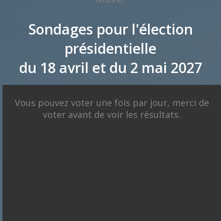
censurés.
Sondages pour l'élection
présidentielle
du 18 avril et du 2 mai 2027
X
Présidentielle 2027 : Sondage en date du
Vous pouvez voter une fois par jour, merci de
07-08-2026
< détails
voter avant de voir les résultats.
François
Marine Le
Asselineau
Pen
Jean Luc
Mélenchon
Bruno
Edouard
Retailleau
Philippe
Juan