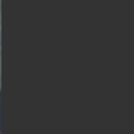
Branco
Philippe
de
Raphael
Éric
Gabriel
Florian
Villiers
Alexis
Glucksmann
Zemmour
Attal
Marine
Philippot
Wagram
Tondelier
François
Anasse
Hollande
Kazib
Présidentielle 2027 : Sondage en date du
06-08-2026
< détails