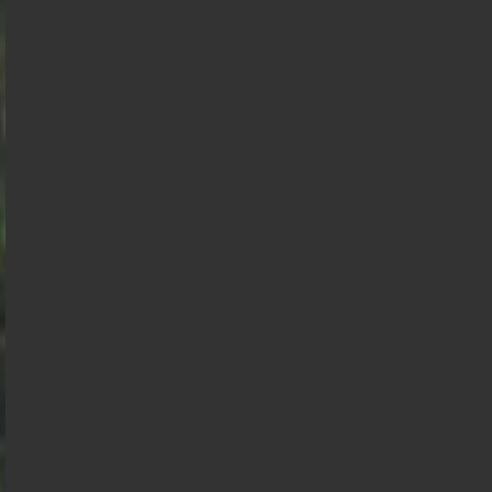
Mélenchon
Philippe
Philippe
de
Villiers
Gabriel
Juan
Raphael
Éric
Florian
Alexis
François
Attal
Branco
Glucksmann
Zemmour
Philippot
Wagram
Hollande
Nicolas
Anasse
Dupont
Kazib
Aignan