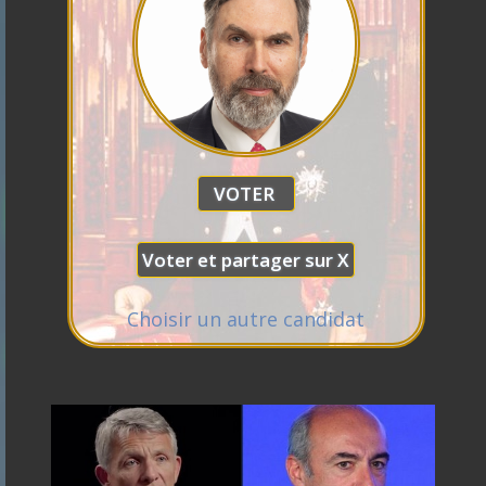
Branco
Philippe
Éric
Raphael
Gabriel
de
Nicolas
Zemmour
Florian
Glucksmann
Attal
Villiers
Dupont
Alexis
Philippot
Aignan
Wagram
Marine
Anasse
Choisir un autre candidat
Tondelier
Kazib