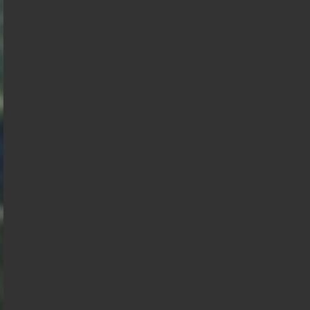
Nicolas
Anasse
Dupont
Kazib
Aignan
Présidentielle 2027 : Sondage en date du
05-08-2026
< détails
François
Asselineau
Marine Le
Pen
Bruno
Jean Luc
Retailleau
Edouard