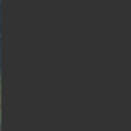
François
Asselineau
Marine Le
Bruno
Pen
Jean Luc
Edouard
Retailleau
Mélenchon
Philippe
Juan
Branco
Philippe
de
Raphael
Gabriel
Éric
Villiers
Florian
Glucksmann
Alexis
Attal
Zemmour
François
Philippot
Wagram
Hollande