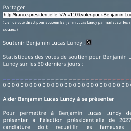
Partager 
( Lien de vote direct pour soutenir Benjamin Lucas Lundy par mail et sur les 
sociaux )
Soutenir Benjamin Lucas Lundy :
Statistiques des votes de soutien pour Benjamin 
Lundy sur les 30 derniers jours :
0
0
0
0
0
0
0
0
0
0
0
0
0
0
0
0
0
0
0
0
0
0
0
0
0
0
0
0
0
Aider Benjamin Lucas Lundy à se présenter
Pour permettre à Benjamin Lucas Lundy d
présenter à l'élection préssidentielle de 202
candiature doit recueillir les fameuses 