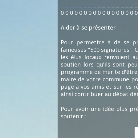
0
0
0
0
0
0
0
0
0
0
0
0
0
0
0
0
0
Aider à se présenter
Pour permettre à de se prés
fameuses "500 signatures". C
les élus locaux renvoient au
soutien lors qu'ils sont pe
programme de mérite d'être p
maire de votre commune pour
page à vos amis et sur les r
ainsi contribuer au débat d
Pour avoir une idée plus pré
soutenir :