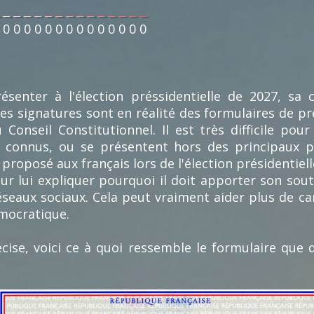
0
0
0
0
0
0
0
0
0
0
0
0
0
0
enter à l'élection préssidentielle de 2027, sa ca
es signatures sont en réalité des formulaires de p
 Conseil Constitutionnel. Il est très difficile pou
u connus, ou se présentent hors des principaux p
roposé aux français lors de l'élection présidentiell
 lui expliquer pourquoi il doit apporter son souti
éseaux sociaux. Cela peut vraiment aider plus de c
émocratique.
cise, voici ce à quoi ressemble le formulaire que 