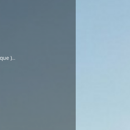
commentaires dédiée au débat citoyen.
Pas d'insultes. Merci.
ue )...