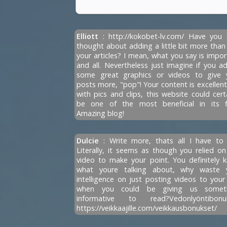
Nom :
Elliott
: http://kokobet-lv.com/ Have you 
Mail :
thought about adding a little bit more than 
your articles? I mean, what you say is impor
and all. Nevertheless just imagine if you a
some great graphics or videos to give 
Fonction de commentaires dédiée au débat cito
posts more, "pop"! Your content is excellent
Pas d'insultes. Merci.
with pics and clips, this website could cert
be one of the most beneficial in its fi
Amazing blog!
Dulcie
: Write more, thats all I have to 
Literally, it seems as though you relied on
video to make your point. You definitely 
what youre talking about, why waste 
intelligence on just posting videos to your 
when you could be giving us somet
informative to read?Vedonlyöntibonu
https://veikkaajille.com/veikkausbonukset/