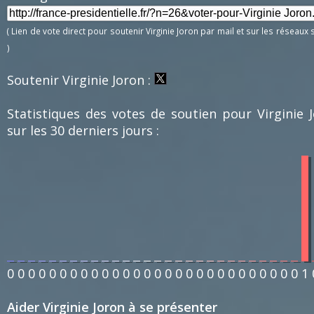
( Lien de vote direct pour soutenir Virginie Joron par mail et sur les réseaux
)
Soutenir Virginie Joron :
Statistiques des votes de soutien pour Virginie 
sur les 30 derniers jours :
0
0
0
0
0
0
0
0
0
0
0
0
0
0
0
0
0
0
0
0
0
0
0
0
0
0
0
0
1
Aider Virginie Joron à se présenter