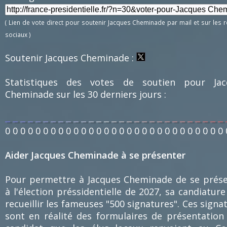
( Lien de vote direct pour soutenir Jacques Cheminade par mail et sur les 
sociaux )
Soutenir Jacques Cheminade :
Statistiques des votes de soutien pour Jac
Cheminade sur les 30 derniers jours :
0
0
0
0
0
0
0
0
0
0
0
0
0
0
0
0
0
0
0
0
0
0
0
0
0
0
0
0
0
Aider Jacques Cheminade à se présenter
Pour permettre à Jacques Cheminade de se prés
à l'élection préssidentielle de 2027, sa candiature
recueillir les fameuses "500 signatures". Ces signa
sont en réalité des formulaires de présentation