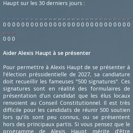
Haupt sur les 30 derniers jours :
0
0
0
0
0
0
0
0
0
0
0
0
0
0
0
0
0
0
0
0
0
0
0
0
0
0
0
0
0
0
0
Aider Alexis Haupt à se présenter
Pour permettre à Alexis Haupt de se présenter à
l'élection préssidentielle de 2027, sa candiature
doit recueillir les fameuses "500 signatures". Ces
signatures sont en réalité des formulaires de
présentation d'un candidat que les élus locaux
renvoient au Conseil Constitutionnel. Il est très
difficile pour les candidats de réunir 500 soutien
lors qu'ils sont peu connus, ou se présentent
hors des principaux partis. Si vous pensez que le
programme de Alexis Haupt mérite d'être