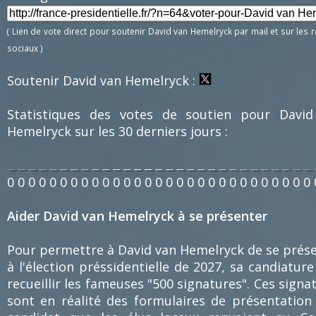
( Lien de vote direct pour soutenir David van Hemelryck par mail et sur les 
sociaux )
Soutenir David van Hemelryck :
Statistiques des votes de soutien pour David
Hemelryck sur les 30 derniers jours :
0
0
0
0
0
0
0
0
0
0
0
0
0
0
0
0
0
0
0
0
0
0
0
0
0
0
0
0
0
Aider David van Hemelryck à se présenter
Pour permettre à David van Hemelryck de se prés
à l'élection préssidentielle de 2027, sa candiature
recueillir les fameuses "500 signatures". Ces signa
sont en réalité des formulaires de présentation