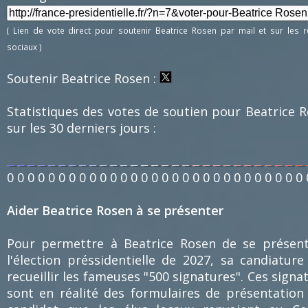
( Lien de vote direct pour soutenir Beatrice Rosen par mail et sur les 
sociaux )
Soutenir Beatrice Rosen :
Statistiques des votes de soutien pour Beatrice 
sur les 30 derniers jours :
0
0
0
0
0
0
0
0
0
0
0
0
0
0
0
0
0
0
0
0
0
0
0
0
0
0
0
0
0
Aider Beatrice Rosen à se présenter
Pour permettre à Beatrice Rosen de se présen
l'élection préssidentielle de 2027, sa candiature
recueillir les fameuses "500 signatures". Ces signa
sont en réalité des formulaires de présentation