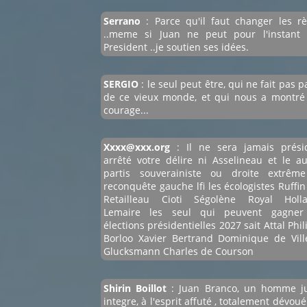
Serrano
: Parce qu'il faut changer les rè
..meme si Juan ne peut pour l'instant 
President ..je soutien ses idées.
SERGIO
: le seul peut être, qui ne fait pas p
de ce vieux monde, et qui nous a montré
courage...
Xxxx@xxx.org
: Il ne sera jamais prési
arrêté votre délire ni Asselineau et le au
partis souverainiste ou droite extrêm
reconquête gauche lfi les écologistes Ruffin
Retailleau Cioti Ségolène Royal Holl
Lemaire les seul qui peuvent gagner
élections présidentielles 2027 sait Attal Phi
Borloo Xavier Bertrand Dominique de Vill
Glucksmann Charles de Courson
Shirin Boillot
: Juan Branco, un homme ju
integre, à l'esprit affuté , totalement dévoué