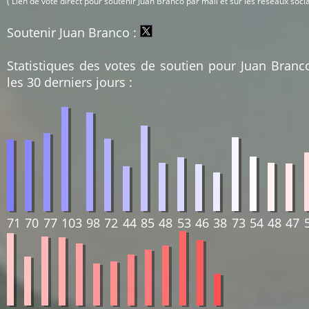
( Lien de vote direct pour soutenir Juan Branco par mail et sur les réseaux soci
Soutenir Juan Branco :
Statistiques des votes de soutien pour Juan Branc
les 30 derniers jours :
71
70
77
103
98
72
44
85
48
53
46
38
73
54
48
47