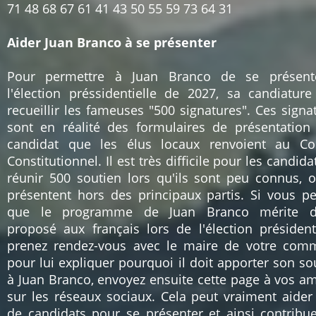
71
48
68
67
61
41
43
50
55
59
73
64
31
Aider Juan Branco à se présenter
Pour permettre à Juan Branco de se présent
l'élection préssidentielle de 2027, sa candiature
recueillir les fameuses "500 signatures". Ces signa
sont en réalité des formulaires de présentation
candidat que les élus locaux renvoient au Co
Constitutionnel. Il est très difficile pour les candida
réunir 500 soutien lors qu'ils sont peu connus, 
présentent hors des principaux partis. Si vous p
que le programme de Juan Branco mérite d'
proposé aux français lors de l'élection présidenti
prenez rendez-vous avec le maire de votre co
pour lui expliquer pourquoi il doit apporter son so
à Juan Branco, envoyez ensuite cette page à vos am
sur les réseaux sociaux. Cela peut vraiment aider
de candidats pour se présenter et ainsi contribu