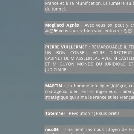
France et à sa réunification. La lumière au 
du tunnel,
Mogliacci Agnès
: Avec vous on peut y cr
🙏🏻💝 vous saurez bien vous entourer 💪🏻
PIERRE VUILLERMET
: REMARQUABLE IL FE
UN BON CONSEIL VOIRE DIRECTEUR
CABINET DE M ASSELINEAU AVEC M CASTE
ET M GUYON MONDE DU JURIDIQUE ET
JUDICIAIRE
MARTIN
: Un homme intelligent,intègre, cul
courageux, bien encré, ingénieux, clairvoy
stratégique qui aime la France et les França
Totem1er
: Révolution ? Je suis prêt !
nico06
: Il ne tient cas nous citoyen de Fr