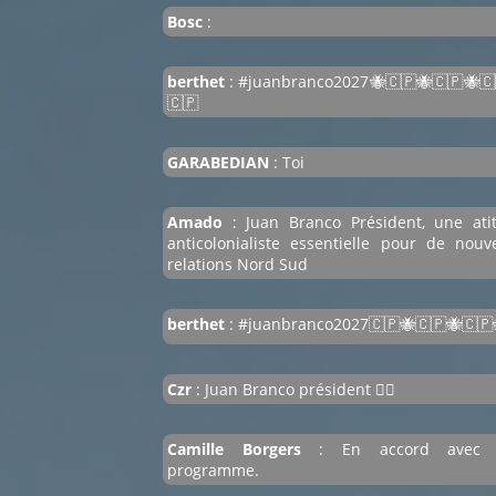
Bosc
:
berthet
: #juanbranco2027🐝🇨🇵🐝🇨🇵🐝🇨
🇨🇵
GARABEDIAN
: Toi
Amado
: Juan Branco Président, une ati
anticolonialiste essentielle pour de nouve
relations Nord Sud
berthet
: #juanbranco2027🇨🇵🐝🇨🇵🐝🇨🇵
Czr
: Juan Branco président 👍🏽
Camille Borgers
: En accord avec 
programme.