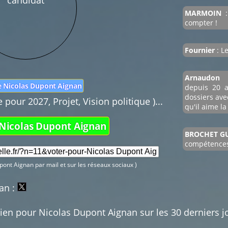
Nom :
MARMOIN
:
Mail :
compter !
Fournier
: L
Fonction de 
Arnaudon
de Nicolas Dupont Aignan
depuis 20 a
dossiers avec
pour 2027, Projet, Vision politique )...
qu'il aime l
 Nicolas Dupont Aignan
BROCHET G
compétences
upont Aignan par mail et sur les réseaux sociaux )
an :
tien pour Nicolas Dupont Aignan sur les 30 derniers jo