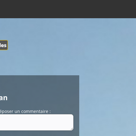
les
nan
époser un commentaire :