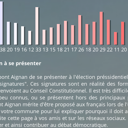
38
20
19
16
12
33
13
15
18
21
17
26
18
20
29
22
11
20
n à se présenter
nt Aignan de se présenter à l'élection préssidentiel
 signatures". Ces signatures sont en réalité des for
envoient au Conseil Constitutionnel. Il est très diffici
 peu connus, ou se présentent hors des principaux 
ignan mérite d'être proposé aux français lors de l'é
 votre commune pour lui expliquer pourquoi il doit a
e cette page à vos amis et sur les réseaux sociaux.
r et ainsi contribuer au débat démocratique.