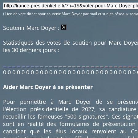
( Lien de vote direct pour soutenir Marc Doyer par mail et sur les réseaux socia
Soutenir Marc Doyer :
Statistiques des votes de soutien pour Marc Doye
les 30 derniers jours :
0
0
0
0
0
0
0
0
0
0
0
0
0
0
0
0
0
0
0
0
0
0
0
0
0
0
0
0
0
Aider Marc Doyer à se présenter
Pour permettre à Marc Doyer de se présent
l'élection préssidentielle de 2027, sa candiature
recueillir les fameuses "500 signatures". Ces signa
sont en réalité des formulaires de présentation
candidat que les élus locaux renvoient au Co