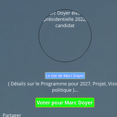
Nom :
Mail :
Fonction de commentaires dédiée au débat cit
Pas d'insultes. Merci.
Le site de Marc Doyer
( Détails sur le Programme pour 2027, Projet, Vis
politique )...
Voter pour Marc Doyer
Partager 