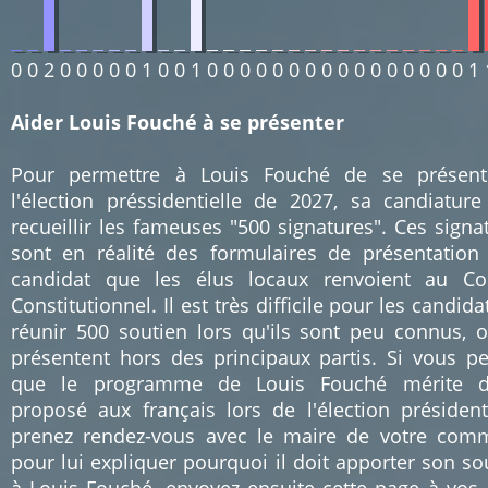
0
0
2
0
0
0
0
0
1
0
0
1
0
0
0
0
0
0
0
0
0
0
0
0
0
0
0
0
1
Aider Louis Fouché à se présenter
Pour permettre à Louis Fouché de se présent
l'élection préssidentielle de 2027, sa candiature
recueillir les fameuses "500 signatures". Ces signa
sont en réalité des formulaires de présentation
candidat que les élus locaux renvoient au Co
Constitutionnel. Il est très difficile pour les candida
réunir 500 soutien lors qu'ils sont peu connus, 
présentent hors des principaux partis. Si vous p
que le programme de Louis Fouché mérite d'
proposé aux français lors de l'élection présidenti
prenez rendez-vous avec le maire de votre co
pour lui expliquer pourquoi il doit apporter son so