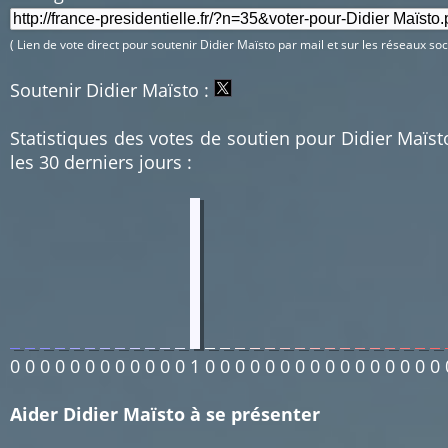
( Lien de vote direct pour soutenir Didier Maïsto par mail et sur les réseaux soc
Soutenir Didier Maïsto :
Statistiques des votes de soutien pour Didier Maïst
les 30 derniers jours :
0
0
0
0
0
0
0
0
0
0
0
0
1
0
0
0
0
0
0
0
0
0
0
0
0
0
0
0
0
Aider Didier Maïsto à se présenter