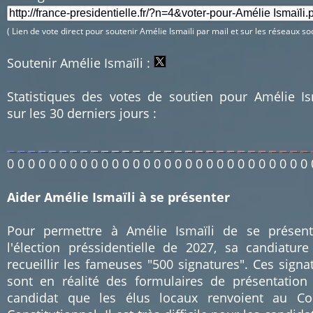
( Lien de vote direct pour soutenir Amélie Ismaïli par mail et sur les réseaux so
Soutenir Amélie Ismaïli :
Statistiques des votes de soutien pour Amélie Is
sur les 30 derniers jours :
0
0
0
0
0
0
0
0
0
0
0
0
0
0
0
0
0
0
0
0
0
0
0
0
0
0
0
0
0
Aider Amélie Ismaïli à se présenter
Pour permettre à Amélie Ismaïli de se présen
l'élection préssidentielle de 2027, sa candiature
recueillir les fameuses "500 signatures". Ces signa
sont en réalité des formulaires de présentation
candidat que les élus locaux renvoient au Co