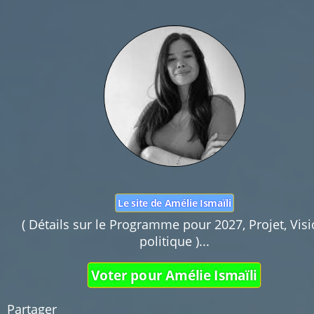
Nom :
Mail :
Fonction de commentaires dédiée au débat cit
Pas d'insultes. Merci.
Le site de Amélie Ismaïli
( Détails sur le Programme pour 2027, Projet, Vis
politique )...
Voter pour Amélie Ismaïli
Partager 