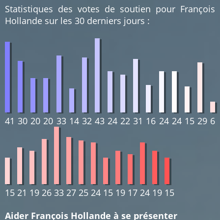
Statistiques des votes de soutien pour François
Hollande sur les 30 derniers jours :
41
30
20
20
33
14
32
43
24
22
31
16
24
24
15
29
6
15
21
19
26
33
27
25
24
15
19
17
24
19
15
Aider François Hollande à se présenter