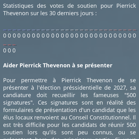
Statistiques des votes de soutien pour Pierrick
Thevenon sur les 30 derniers jours :
0
0
0
0
0
0
0
0
0
0
0
0
0
0
0
0
0
0
0
0
0
0
0
0
0
0
0
0
0
0
0
Aider Pierrick Thevenon à se présenter
Pour permettre à Pierrick Thevenon de se
présenter à l'élection préssidentielle de 2027, sa
candiature doit recueillir les fameuses "500
signatures". Ces signatures sont en réalité des
formulaires de présentation d'un candidat que les
élus locaux renvoient au Conseil Constitutionnel. Il
est très difficile pour les candidats de réunir 500
soutien lors qu'ils sont peu connus, ou se