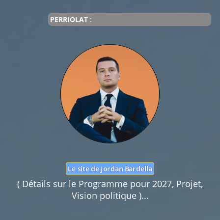
Nom :
PERRIOLAT
:
Mail :
Fonction de commentaires dédiée au débat citoyen.
Pas d'insultes. Merci.
Le site de Jordan Bardella
( Détails sur le Programme pour 2027, Projet,
Vision politique )...