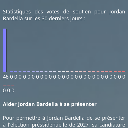
Statistiques des votes de soutien pour Jordan
Bardella sur les 30 derniers jours :
48
0
0
0
0
0
0
0
0
0
0
0
0
0
0
0
0
0
0
0
0
0
0
0
0
0
0
0
0
0
0
Aider Jordan Bardella à se présenter
Pour permettre à Jordan Bardella de se présenter
à l'élection préssidentielle de 2027, sa candiature