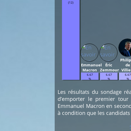
(12)
Phili
Emmanuel
Éric
de
Macron
Zemmour
Villie
6.67
6.67
6.67
%
%
%
(1)
(1)
(1)
Les résultats du sondage réa
d’emporter le premier tour
Emmanuel Macron en second. C
à condition que les candidats