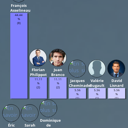
François
Asselineau
44.44
%
(8)
Florian
Juan
Philippot
Branco
11.11
11.11
Jacques
Valérie
David
%
%
Cheminade
Bugault
Lisnard
(2)
(2)
5.56
5.56
5.56
%
%
%
(1)
(1)
(1)
Dominique
Éric
Sarah
de