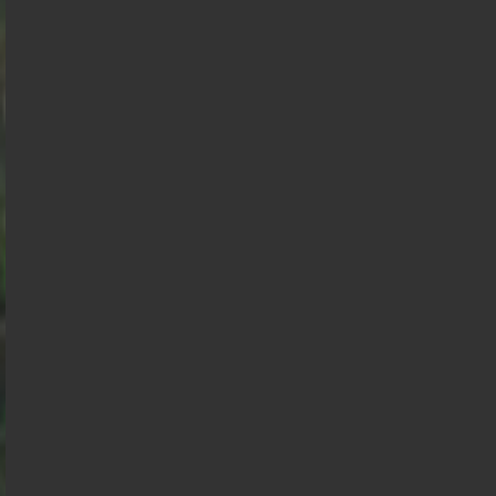
Retailleau
Philippe
de
Villiers
Juan
Raphael
Gabriel
Nicolas
Branco
Glucksmann
Éric
Alexis
Florian
Attal
Dupont
Zemmour
Wagram
Philippot
Aignan
Marine
Anasse
Tondelier
Kazib
Présidentielle 2027 : Sondage en date du