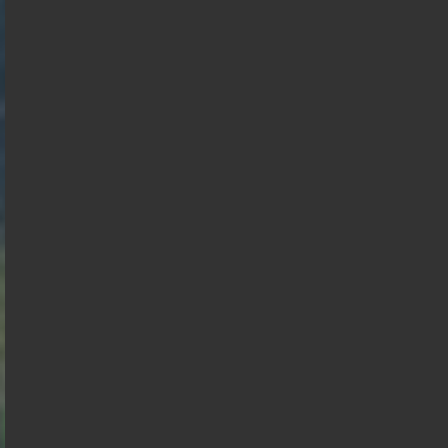
03-08-2026
< détails
François
Marine Le
Asselineau
Pen
Jean Luc
Bruno
Mélenchon
Edouard
Retailleau
Philippe
Philippe
de
Villiers
Gabriel
Juan
Éric
Raphael
Attal
Florian
Branco
Zemmour
Alexis
François
Glucksmann
Philippot
Wagram
Hollande