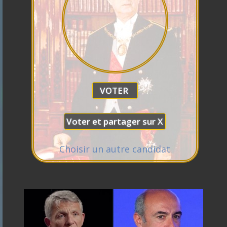
Villiers
Raphael
Florian
Éric
Juan
Anasse
Glucksmann
Alexis
Gabriel
Philippot
Zemmour
Branco
Kazib
Wagram
Attal
Nicolas
Choisir un autre candidat
Dupont
François
Aignan
Hollande