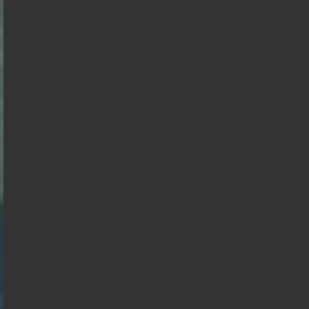
Juan
Raphael
Nicolas
Gabriel
Éric
Alexis
Branco
Glucksmann
Florian
Dupont
Attal
Zemmour
Wagram
Philippot
Aignan
François
Anasse
Hollande
Kazib
Présidentielle 2027 : Sondage en date du