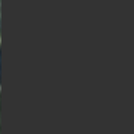
Nicolas
Marine
Dupont
Tondelier
Aignan
Présidentielle 2027 : Sondage en date du
02-08-2026
< détails
Marine Le
Pen
François
Jean Luc
Asselineau
Mélenchon
Edouard
Bruno
Philippe