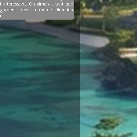
t intéressant. On aimerait tant que
egardent dans la même direction
...