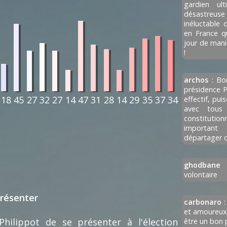
gardien ul
désastreus
inéluctable 
en France qu
jour de man
!
archos
: Bo
présidence P
18
45
27
32
27
14
47
31
28
14
29
35
37
34
effectif, pui
avec tous 
constitutio
importan
départager o
ghodban
volontaire
présenter
carbonaro
:
et amoureux 
hilippot de se présenter à l'élection
être un bon 