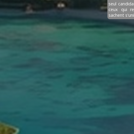
seul candida
ceux qui r
sachent s'unir