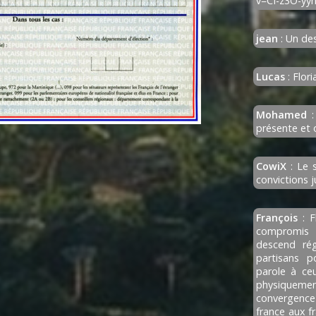
v=CI-z3O-yy
jean
: Un des
Lucas
: Flori
Mohamed
:
présente et 
CowiX
: Le s
convictions 
François
: F
compromis d
descend rég
partisans p
parole à ce
physiquemen
convergence 
france aux fr