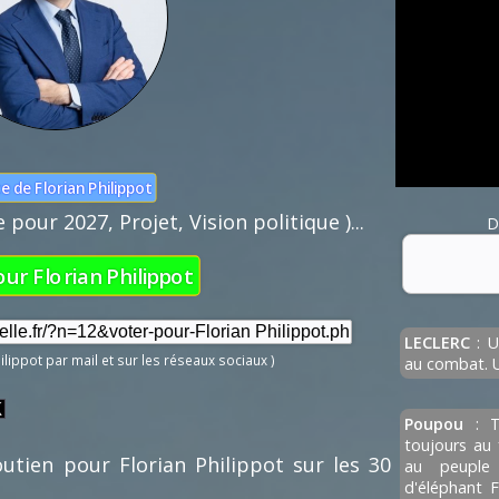
te de Florian Philippot
pour 2027, Projet, Vision politique )...
D
ur Florian Philippot
Nom :
LECLERC
: U
Mail :
hilippot par mail et sur les réseaux sociaux )
au combat. U
Poupou
: Tr
Fonction de 
toujours au 
outien pour Florian Philippot sur les 30
au peuple
d'éléphant F