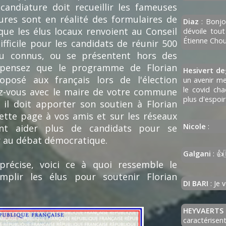
 candiature doit recueillir les fameuses
tures sont en réalité des formulaires de
Diaz
: Bonjo
que les élus locaux renvoient au Conseil
dévoile tout
Étienne Chou
difficile pour les candidats de réunir 500
peu connus, ou se présentent hors des
s pensez que le programme de Florian
Hesivert de
oposé aux français lors de l'élection
un avenir me
le covid ch
ez-vous avec le maire de votre commune
plus d'espoir
 il doit apporter son soutien à Florian
cette page à vos amis et sur les réseaux
Nicole
:
ent aider plus de candidats pour se
r au débat démocratique.
Galgani
: 👍
précise, voici ce à quoi ressemble le
mplir les élus pour soutenir Florian
DI BARI
: Je 
HEYVAERTS
caractérisen