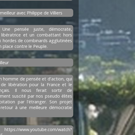
 meilleur avec Philippe de Villiers
Une pensée juste, démocrate,
 libératrice et un combattant hors
ux hordes de combinards agglutinées
n place contre le Peuple.
lleur
n homme de pensée et d'action, qui
de libération pour la France et le
nçais. Il nous ferait sortir de
ement suscité par nos pseudo élites
oitation par l'étranger. Son projet
retour à une meilleure démocratie
ttps://www.youtube.com/watch?