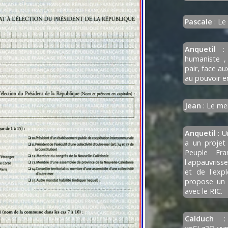
Pascale
: Le
Anquetil
: 
humaniste ,
pair, face a
au pouvoir e
Jean
: Le mei
Anquetil
: U
a un projet 
Peuple Fra
l'appauvriss
et de l'expl
propose un 
avec le RIC.
Calduch
: h