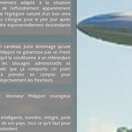
timement adapté à la situation
e de l'effondrement apparemment
de l'égrégore naturel d'un bon vivre
i s'éloigne pour le pire jour après
ière exponentiellement descendante
n candidat. Juste dommage qu'une
hilippot ne garantisse pas un Frexit
squ'il le conditionne à un référendum
les blocages administratifs et
nnels que ça comporte. Un point
t à prendre en compte pour
bjectivement les frexiteurs.
e
: Monsieur Philippot courageux
 intelligente, honnête, intègre, juste
de son pays, tout ce qu'il faut pour
président