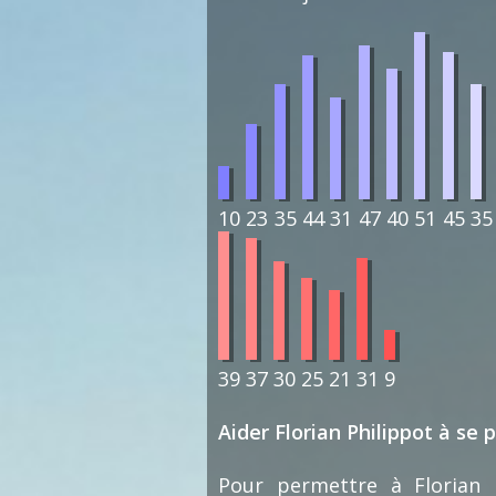
10
23
35
44
31
47
40
51
45
35
39
37
30
25
21
31
9
Aider Florian Philippot à se 
Pour permettre à Florian P