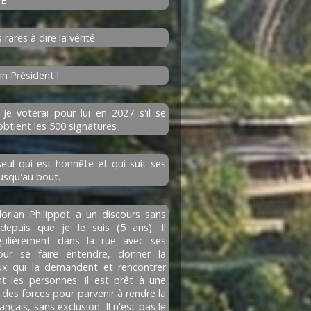
nE
 rares à dire la vérité
an Président !
 Je voterai pour lui en 2027 s'il se
obtient les 500 signatures
eul qui est honnête et qui suit ses
jusqu'au bout.
lorian Philippot a un discours sans
epuis que je le suis (5 ans). Il
ulièrement dans la rue avec ses
our se faire entendre, donner la
ux qui la demandent et rencontrer
t les personnes. Il est prêt à une
des forces pour parvenir à rendre la
ançais, sans exclusion. Il n'est pas le