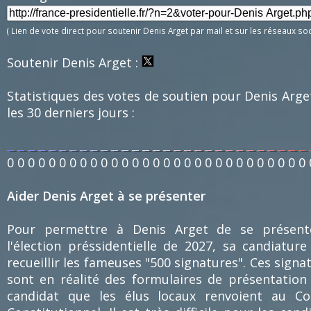
( Lien de vote direct pour soutenir Denis Arget par mail et sur les réseaux soc
Soutenir Denis Arget :
Statistiques des votes de soutien pour Denis Arge
les 30 derniers jours :
0
0
0
0
0
0
0
0
0
0
0
0
0
0
0
0
0
0
0
0
0
0
0
0
0
0
0
0
0
Aider Denis Arget à se présenter
Pour permettre à Denis Arget de se présent
l'élection préssidentielle de 2027, sa candiature
recueillir les fameuses "500 signatures". Ces signa
sont en réalité des formulaires de présentation
candidat que les élus locaux renvoient au Co