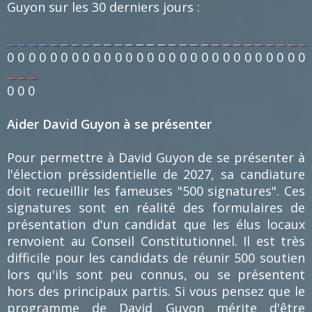
Guyon sur les 30 derniers jours :
0
0
0
0
0
0
0
0
0
0
0
0
0
0
0
0
0
0
0
0
0
0
0
0
0
0
0
0
0
0
0
Aider David Guyon à se présenter
Pour permettre à David Guyon de se présenter à
l'élection préssidentielle de 2027, sa candiature
doit recueillir les fameuses "500 signatures". Ces
signatures sont en réalité des formulaires de
présentation d'un candidat que les élus locaux
renvoient au Conseil Constitutionnel. Il est très
difficile pour les candidats de réunir 500 soutien
lors qu'ils sont peu connus, ou se présentent
hors des principaux partis. Si vous pensez que le
programme de David Guyon mérite d'être