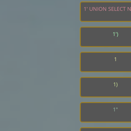
1' UNION SELECT N
1')
1
1)
1"