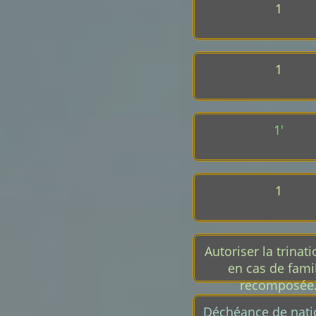
1
1
1'
1
Autoriser la trinati
en cas de fami
recomposée
Déchéance de nati