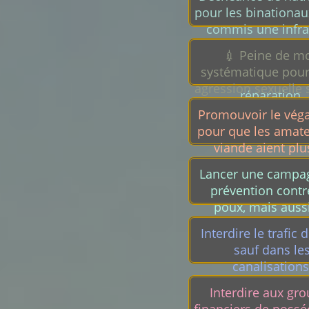
pour les binationau
commis une infra
pénale et expul
💉 Peine de mo
systématique dan
systématique pour
pays d'origine a
agression sexuelle 
réparation.
femme et/ou un enf
Promouvoir le vég
Bien sur, à effet rét
pour que les amat
viande aient plu
viande.
Lancer une campa
prévention contr
poux, mais aussi
choux, cailloux, bi
Interdire le trafic d
pour amélior
sauf dans le
l'orthographe des F
canalisations
Interdire aux gr