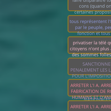
faire disparaître t
cons (quand on 
certaines proposi
tous représentent l'
par le peuple, pe
fonction et tous
avantages à la pr
privatiser la télé 
condamnatio
citoyens n'ont plus
des sommes folles
nuls
SANCTIONNE
PENALEMENT LES 
POUR L'IMPOSITI
PESTICIDES. CONT
ARRETER L'I A. ARR
LES LOBBYS A NE P
FABRICATION DE 
MELER DES DECI
HUMAINS ET D'AN
NATIONALES
ET D'INSECTE
ARRETER L'I A. ARR