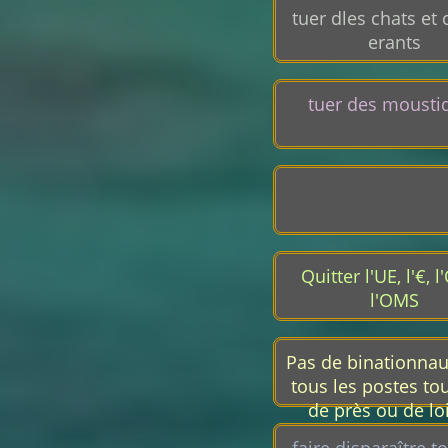
pays
tuer dles chats et
erants
tuer des mousti
Quitter l'UE, l'€, l
l'OMS
Pas de binationna
tous les postes to
de près ou de lo
gouvernemen