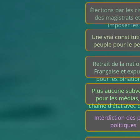
Élections par les c
des magistrats et
imposer les
responsabilités mo
Une vrai constitut
civiles et pénales d
peuple pour le pe
décisions.
Retrait de la natio
Française et expu
pour les binatio
délinquants. Pou
Plus aucune subv
étrangers ide
pour les médias,
chaîne d'état avec 
informations le res
Interdiction des p
politiques