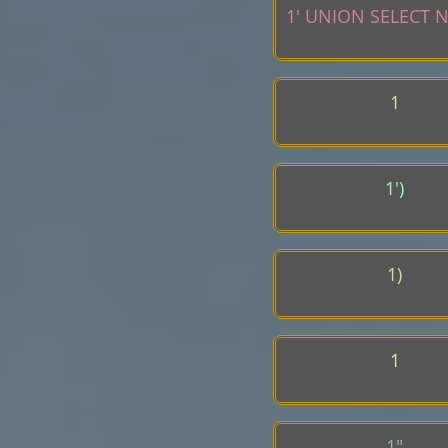
1' UNION SELECT N
1
1')
1)
1
1"