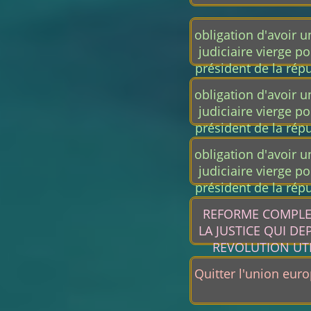
obligation d'avoir u
judiciaire vierge po
président de la rép
ministre, sénateur,
obligation d'avoir u
député ou tout a
judiciaire vierge po
mandat politiq
président de la rép
ministre, sénateur,
obligation d'avoir u
député ou tout a
judiciaire vierge po
mandat politiq
président de la rép
ministre, sénateur,
REFORME COMPLE
député ou tout a
LA JUSTICE QUI DE
mandat politiq
REVOLUTION UTI
L'USURPATION
Quitter l'union eur
AGISSANT AU N
PËUPLE FRANC