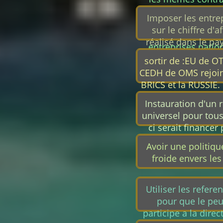
sociales et
Imposer les entre
environnementale
sur le chiffre d'af
équité envers 
réalisé dans le pay
entreprises natio
d'éviter les optimi
sortir de :EU de O
fiscales.
CEDH de OMS rejoin
BRICS et la RUSSIE.
tout ce que Mac
Instauration d'un 
detruit à travers l
universel pour tous.
ci serait financer 
redirection de cer
Avoir une politiqu
allocations et au
froide envers le
assedics devenus i
Utiliser les refer
pour que le pe
participe a la direc