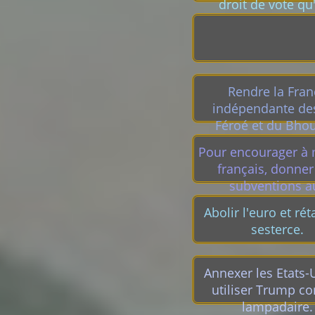
droit de vote qu
ambidextres
Rendre la Fran
indépendante des
Féroé et du Bhou
Pour encourager à
français, donner
subventions a
cultivateurs de chip
Abolir l'euro et réta
de bonbonnier
sesterce.
Annexer les Etats-
utiliser Trump 
lampadaire.