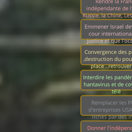
Rendre la Fran
indépendante de l'
Russie, la Chine, Le
les états pétrol
Emmener Israel de
cour internationa
justice et que l'oc
assume ses tords 
Convergence des p
conflit (on sait to
,destruction du pou
c'est un génoci
place ..retrouve
libertés.
Interdire les pandé
hantavirus et de cov
télé
Remplacer les 
d'entreprises USA
riches par des i
locales, agricult
Donner l'indépen
associatives, milit