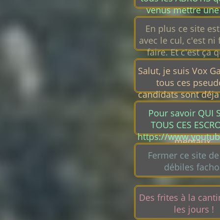
de problèmes de ret
venus mettre une 
proposition en p
En plus ce site es
que c'étaient des
avec le cul, c'est ni 
sérieux...
faire. Et c'est ça q
représente ? fabule
Salut, je suis Vox Gal
cohérent : total
tous ces pseud
bancal !
candidats sont déja
au crible. Escro
Pour savoir QUI
menteurs, mytho
TOUS CES ESCRO
pédophiles, mal
https://www.youtu
mentaux.
Ravagés/vide
Fermer ce site de
débiles facho
Des frites à la cant
les jours !