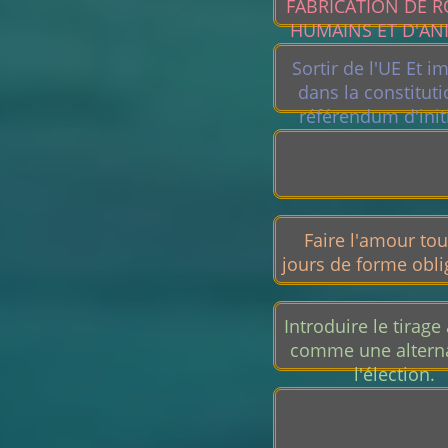
FABRICATION DE 
HUMAINS ET D'AN
ET D'INSECTE
Sortir de l'UE Et 
dans la constitut
référendum d'init
populaire si une p
atteint 1 millio
signatures
Faire l'amour tou
jours de forme obli
Introduire le tirage
comme une alterna
l'élection.