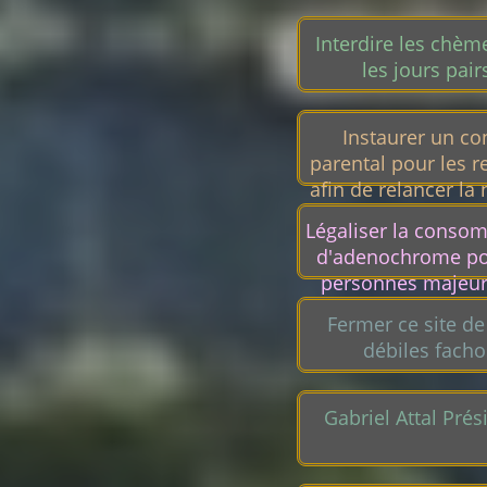
Interdire les chèm
les jours pair
Instaurer un co
parental pour les re
afin de relancer la 
Légaliser la conso
d'adenochrome po
personnes majeur
revenus modes
Fermer ce site de
débiles facho
Gabriel Attal Prés