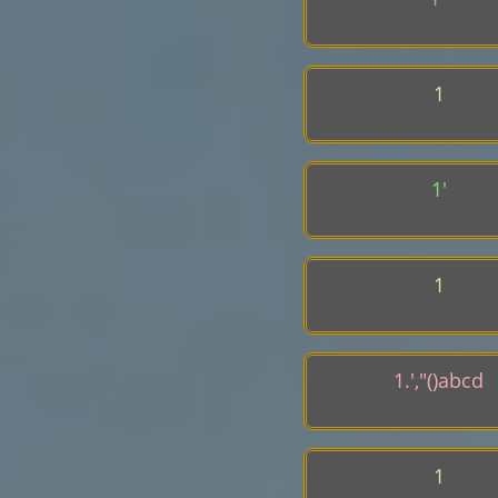
1
1'
1
1.',"()abcd
1