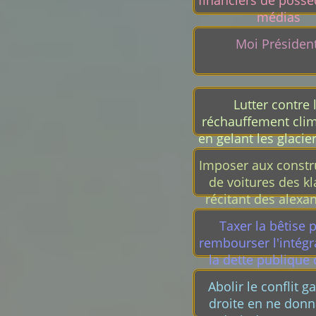
financiers de possé
médias
Moi Président
Lutter contre 
réchauffement cli
en gelant les glacie
à des congélateurs 
Imposer aux constr
de voitures des k
récitant des alexa
Taxer la bêtise 
rembourser l'intégr
la dette publique 
première anné
Abolir le conflit g
droite en ne donn