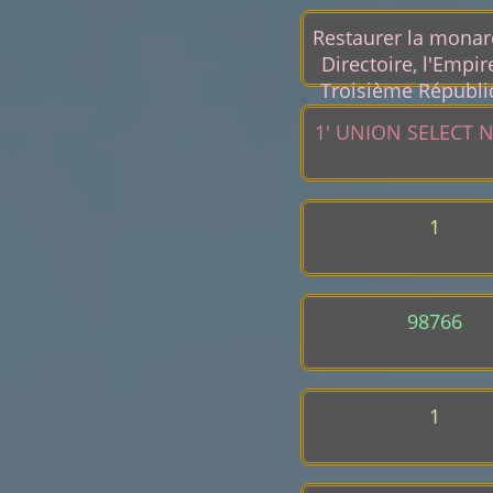
Restaurer la monarc
Directoire, l'Empire
Troisième Républiq
possible en même 
1' UNION SELECT N
1
98766
1