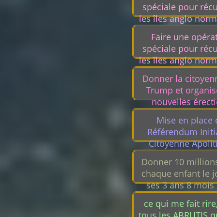
spéciale pour réc
les îles anglo nor
Andorre, Monaco 
Faire une opéra
Wallonie.
spéciale pour réc
les îles anglo nor
Andorre, Monaco 
Donner la citoyen
Wallonie.
Trump et organis
nouvelles érect
Mise en place
Référendum Initi
Citoyenne Apolit
Républicain Démoc
Donner 10 millions
chaque enfant le j
ses 3 ans 8 mois 
jours. Comme ça
ce qui me fait rire,
besoin de bosser e
tous les ABRUTIS q