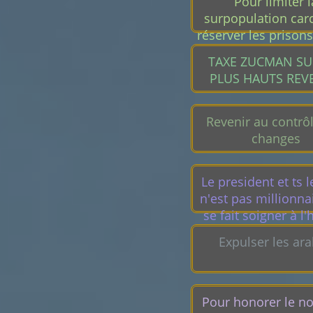
Pour limiter l
surpopulation carc
réserver les prison
ayant un casier jud
TAXE ZUCMAN SU
vierge.
PLUS HAUTS REV
Revenir au contrô
changes
Le president et ts l
n'est pas millionnai
se fait soigner à l'
public, scolarise
Expulser les ar
enfants à l'école p
déjà.
Pour honorer le n