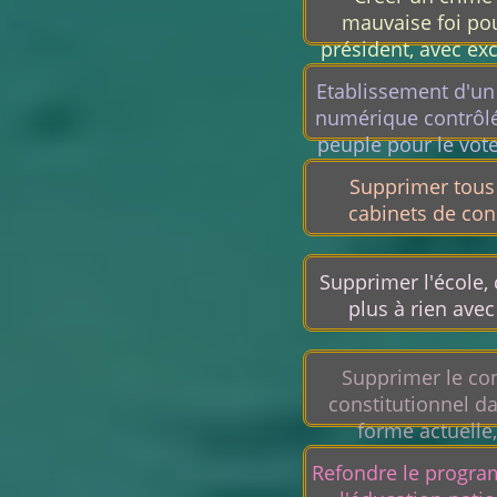
encore des
mauvaise foi pou
parlementaire
président, avec ex
immédiate le cas 
Etablissement d'un 
numérique contrôlé
peuple pour le vote
des sujet grave
Supprimer tous
important dans une
cabinets de con
autonome.
Supprimer l'école, 
plus à rien avec 
Supprimer le con
constitutionnel d
forme actuelle,
remplacer par des
Refondre le progr
élus par le peu