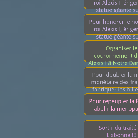
roi Alexis I, érige
statue géante su
sommet du mont 
Pour honorer le n
roi Alexis I, érige
statue géante su
sommet du mont 
Organiser le
couronnement du
Alexis I ã Notre D
le pape Léon
Pour doubler la 
monétaire des fra
fabriquer les bill
banque en carton 
Pour repeupler la 
abolir la ménop
Sortir du traité
Lisbonne !!!