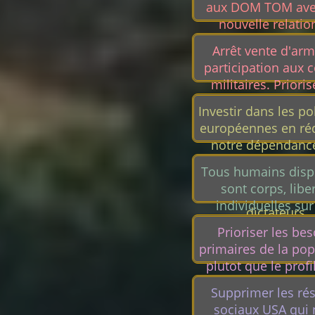
aux DOM TOM ave
d'initiatives citoye
nouvelle relatio
partenaires histori
Arrêt vente d'arm
économiques
participation aux c
militaires. Prioris
droits humains, l'é
Investir dans les po
et la vie des citoy
européennes en ré
territoire.
notre dépendanc
puissances mondia
Tous humains disp
Russie Chine. P
sont corps, libe
d'Europe, moin
individuelles su
dictateurs.
corps, hétéros, cis,
Prioriser les bes
femmes, senio
primaires de la pop
handicapés, ég
plutot que le profi
croissance capitali
Supprimer les ré
nous tue et crée
sociaux USA qui