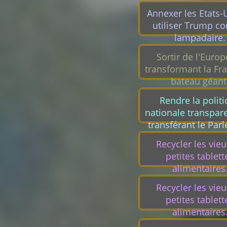
Annexer les Etats-
utiliser Trump 
lampadaire.
Sortir de l'Europ
transformant la Fr
bateau géant
Rendre la polit
nationale transpar
transférant le Par
dans la pyramide e
Recycler les vie
du Louvre.
petites tablett
alimentaires
Recycler les vie
petites tablett
alimentaires