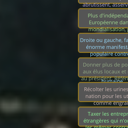
besoins non nécess
abrutissent, asserv
divisent, individua
Plus d'indépend
décourage...
Européenne dan
mondialisation, 
d'écologie, humanité
Droite ou gauche, f
autonome, fiers, 
énorme manifest
d'USA, chine, russ
populaire contr
transformation du 
Donner plus de po
entreprise et rest
aux élus locaux et
France tricolore
au président. Réf
humaine.
pour faire une mo
Récolter les urines
constintinionnell
nation pour les ut
UK, scandinavie 
comme engrai
Taxer les entrep
étrangères qui n'o
les mêmes contra